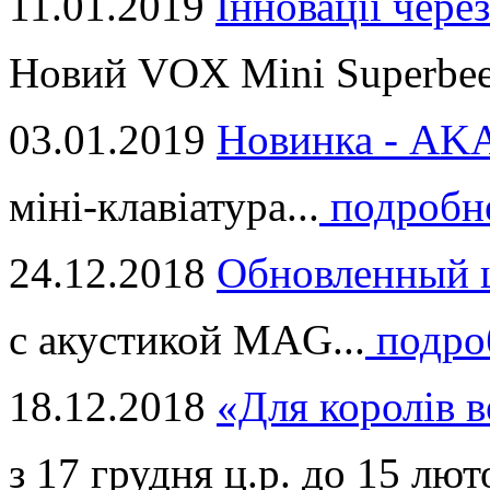
11.01.2019
Інновації через
Новий VOX Mini Superbeet
03.01.2019
Новинка - ​AKA
міні-клавіатура...
подробн
24.12.2018
Обновленный ц
с акустикой MAG...
подро
18.12.2018
«Для королів в
з 17 грудня ц.р. до 15 люто