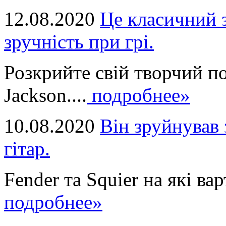
12.08.2020
Це класичний з
зручність при грі.
Розкрийте свій творчий п
Jackson....
подробнее»
10.08.2020
Він зруйнував 
гітар.
Fender та Squier на які вар
подробнее»