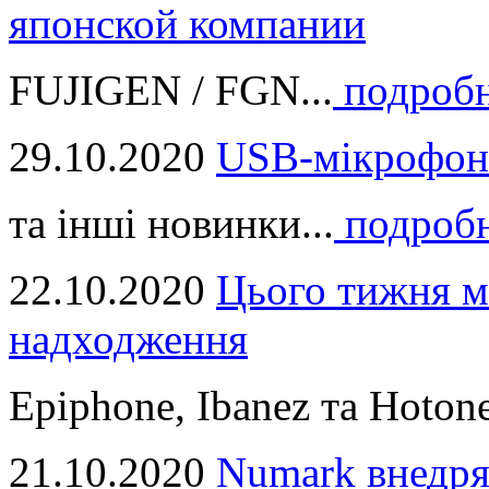
японской компании
FUJIGEN / FGN...
подроб
29.10.2020
USB-мікрофон
та інші новинки...
подроб
22.10.2020
Цього тижня м
надходження
Epiphone, Ibanez та Hotone
21.10.2020
Numark внедря