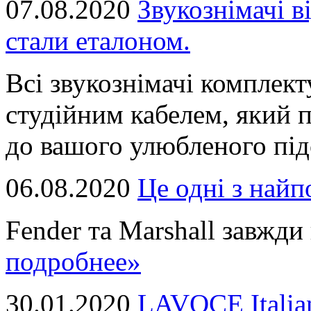
07.08.2020
Звукознімачі в
стали еталоном.
Всі звукознімачі комплек
студійним кабелем, який 
до вашого улюбленого підс
06.08.2020
Це однi з най
Fender та Marshall завжди в
подробнее»
30.01.2020
LAVOCE Italia