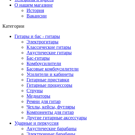
О нашем магазине
История
Вакансии
Категории
Гитары и бас - гитары
Электрогитары
Классические гитары
Акустические гитары
Бас-гитары
Комбоусилители
Басовые комбоусилители
Усилители и кабинеты
Гитарные приставки
Гитарные процессоры
Струны
Медиаторы
Ремни для гитар
Чехлы, кейсы, футляры
Компоненты для гитар
Другие гитарные аксессуары
Ударные и перкуссия
Акустические барабаны
Электронные барабаны