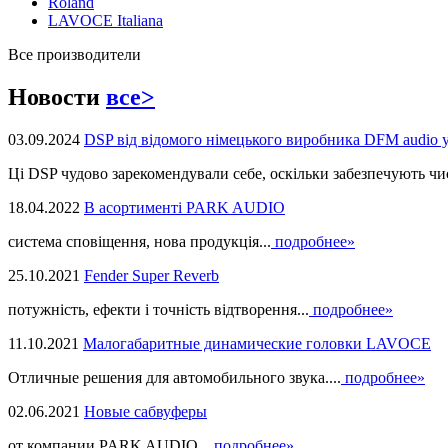
Roland
LAVOCE Italiana
Все производители
Новости
все>
03.09.2024
DSP від відомого німецького виробника DFM audio 
Ці DSP чудово зарекомендували себе, оскільки забезпечують чист
18.04.2022
В асортименті PARK AUDIO
система сповіщення, нова продукцiя...
подробнее»
25.10.2021
Fender Super Reverb
потужність, ефекти і точність відтворення...
подробнее»
11.10.2021
Малогабаритные динамические головки LAVOCE
Отличные решения для автомобильного звука....
подробнее»
02.06.2021
Новые сабвуферы
от компании PARK AUDIO...
подробнее»