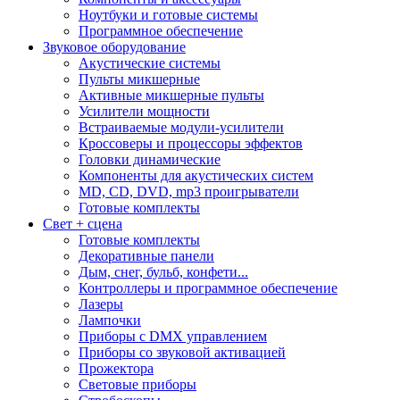
Ноутбуки и готовые системы
Программное обеспечение
Звуковое оборудование
Акустические системы
Пульты микшерные
Активные микшерные пульты
Усилители мощности
Встраиваемые модули-усилители
Кроссоверы и процессоры эффектов
Головки динамические
Компоненты для акустических систем
MD, CD, DVD, mp3 проигрыватели
Готовые комплекты
Свет + сцена
Готовые комплекты
Декоративные панели
Дым, снег, бульб, конфети...
Контроллеры и программное обеспечение
Лазеры
Лампочки
Приборы с DMX управлением
Приборы со звуковой активацией
Прожектора
Световые приборы