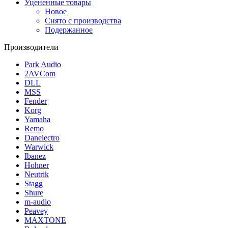
Уцененные товары
Новое
Снято с производства
Подержанное
Производители
Park Audio
2AVCom
DLL
MSS
Fender
Korg
Yamaha
Remo
Danelectro
Warwick
Ibanez
Hohner
Neutrik
Stagg
Shure
m-audio
Peavey
MAXTONE