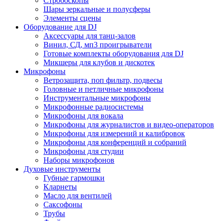
Стробоскопы
Шары зеркальные и полусферы
Элементы сцены
Оборудование для DJ
Аксессуары для танц-залов
Винил, СД, мп3 проигрыватели
Готовые комплекты оборудования для DJ
Микшеры для клубов и дискотек
Микрофоны
Ветрозащита, поп фильтр, подвесы
Головные и петличные микрофоны
Инструментальные микрофоны
Микрофонные радиосистемы
Микрофоны для вокала
Микрофоны для журналистов и видео-операторов
Микрофоны для измерений и калибровок
Микрофоны для конференций и собраний
Микрофоны для студии
Наборы микрофонов
Духовые инструменты
Губные гармошки
Кларнеты
Масло для вентилей
Саксофоны
Трубы