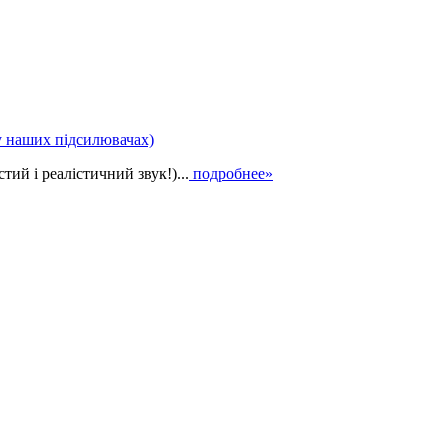
у наших підсилювачах)
ий і реалістичний звук!)...
подробнее»