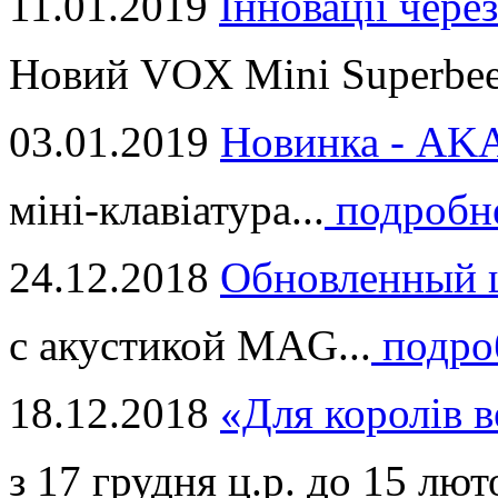
11.01.2019
Інновації через
Новий VOX Mini Superbeet
03.01.2019
Новинка - ​AKA
міні-клавіатура...
подробн
24.12.2018
Обновленный ц
с акустикой MAG...
подро
18.12.2018
«Для королів в
з 17 грудня ц.р. до 15 люто