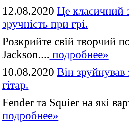
12.08.2020
Це класичний з
зручність при грі.
Розкрийте свій творчий п
Jackson....
подробнее»
10.08.2020
Він зруйнував 
гітар.
Fender та Squier на які вар
подробнее»