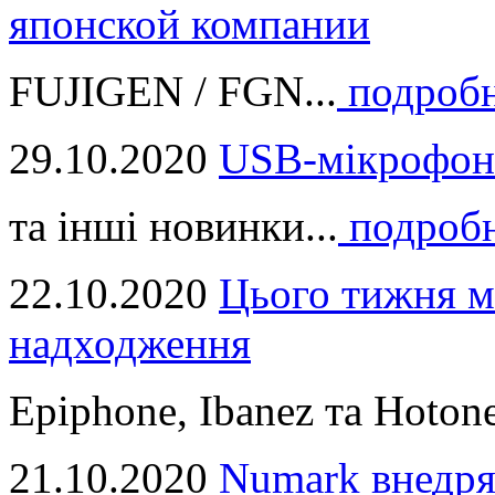
японской компании
FUJIGEN / FGN...
подроб
29.10.2020
USB-мікрофон
та інші новинки...
подроб
22.10.2020
Цього тижня м
надходження
Epiphone, Ibanez та Hotone
21.10.2020
Numark внедря