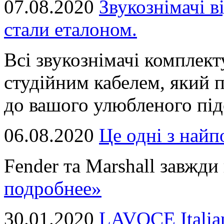
07.08.2020
Звукознімачі в
стали еталоном.
Всі звукознімачі комплек
студійним кабелем, який 
до вашого улюбленого підс
06.08.2020
Це однi з най
Fender та Marshall завжди в
подробнее»
30.01.2020
LAVOCE Italia