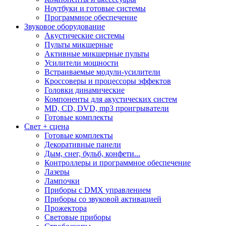
Ноутбуки и готовые системы
Программное обеспечение
Звуковое оборудование
Акустические системы
Пульты микшерные
Активные микшерные пульты
Усилители мощности
Встраиваемые модули-усилители
Кроссоверы и процессоры эффектов
Головки динамические
Компоненты для акустических систем
MD, CD, DVD, mp3 проигрыватели
Готовые комплекты
Свет + сцена
Готовые комплекты
Декоративные панели
Дым, снег, бульб, конфети...
Контроллеры и программное обеспечение
Лазеры
Лампочки
Приборы с DMX управлением
Приборы со звуковой активацией
Прожектора
Световые приборы