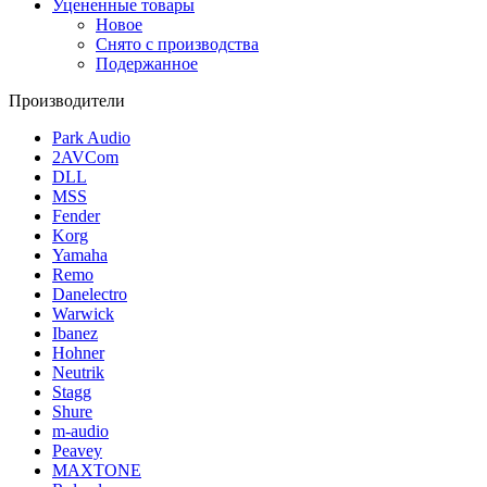
Уцененные товары
Новое
Снято с производства
Подержанное
Производители
Park Audio
2AVCom
DLL
MSS
Fender
Korg
Yamaha
Remo
Danelectro
Warwick
Ibanez
Hohner
Neutrik
Stagg
Shure
m-audio
Peavey
MAXTONE