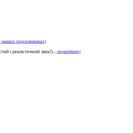
у наших підсилювачах)
ий і реалістичний звук!)...
подробнее»