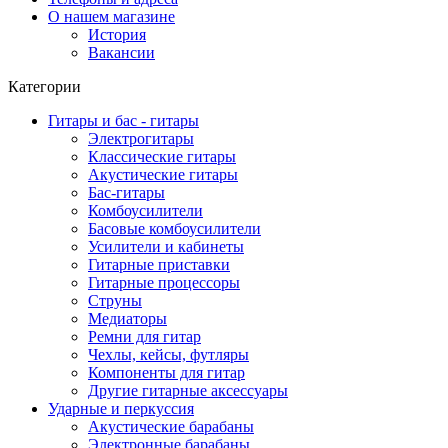
О нашем магазине
История
Вакансии
Категории
Гитары и бас - гитары
Электрогитары
Классические гитары
Акустические гитары
Бас-гитары
Комбоусилители
Басовые комбоусилители
Усилители и кабинеты
Гитарные приставки
Гитарные процессоры
Струны
Медиаторы
Ремни для гитар
Чехлы, кейсы, футляры
Компоненты для гитар
Другие гитарные аксессуары
Ударные и перкуссия
Акустические барабаны
Электронные барабаны