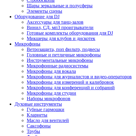
Стробоскопы
Шары зеркальные и полусферы
Элементы сцены
Оборудование для DJ
Аксессуары для танц-залов
Винил, СД, мп3 проигрыватели
Готовые комплекты оборудования для DJ
Микшеры для клубов и дискотек
Микрофоны
Ветрозащита, поп фильтр, подвесы
Головные и петличные микрофоны
Инструментальные микрофоны
Микрофонные радиосистемы
Микрофоны для вокала
Микрофоны для журналистов и видео-операторов
Микрофоны для измерений и калибровок
Микрофоны для конференций и собраний
Микрофоны для студии
Наборы микрофонов
Духовые инструменты
Губные гармошки
Кларнеты
Масло для вентилей
Саксофоны
Трубы