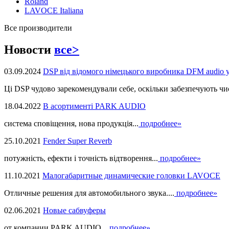
Roland
LAVOCE Italiana
Все производители
Новости
все>
03.09.2024
DSP від відомого німецького виробника DFM audio 
Ці DSP чудово зарекомендували себе, оскільки забезпечують чист
18.04.2022
В асортименті PARK AUDIO
система сповіщення, нова продукцiя...
подробнее»
25.10.2021
Fender Super Reverb
потужність, ефекти і точність відтворення...
подробнее»
11.10.2021
Малогабаритные динамические головки LAVOCE
Отличные решения для автомобильного звука....
подробнее»
02.06.2021
Новые сабвуферы
от компании PARK AUDIO...
подробнее»