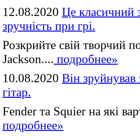
12.08.2020
Це класичний з
зручність при грі.
Розкрийте свій творчий п
Jackson....
подробнее»
10.08.2020
Він зруйнував 
гітар.
Fender та Squier на які вар
подробнее»