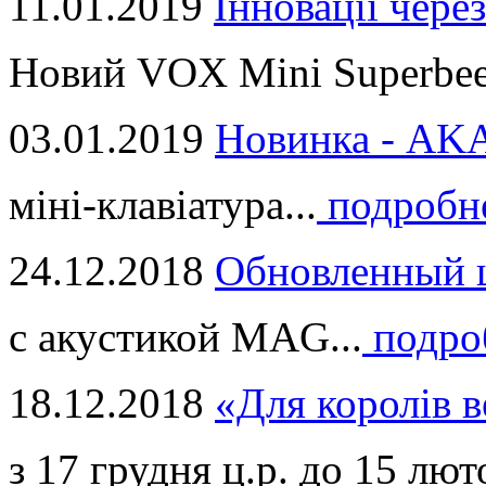
11.01.2019
Інновації через
Новий VOX Mini Superbeet
03.01.2019
Новинка - ​AKA
міні-клавіатура...
подробн
24.12.2018
Обновленный ц
с акустикой MAG...
подро
18.12.2018
«Для королів в
з 17 грудня ц.р. до 15 люто