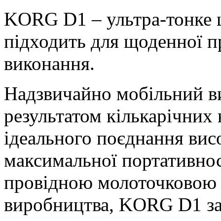
KORG D1 – ультра-тонке ц
підходить для щоденної п
виконання.
Надзвичайно мобільний 
результатом кількарічних
ідеального поєднання висо
максимальної портативно
провідною молоточковою 
виробництва, KORG D1 заб