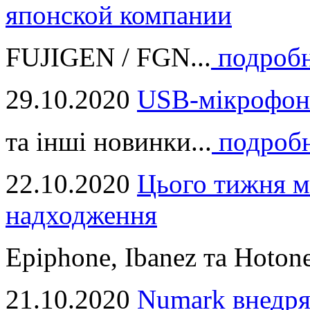
японской компании
FUJIGEN / FGN...
подроб
29.10.2020
USB-мікрофон
та інші новинки...
подроб
22.10.2020
Цього тижня м
надходження
Epiphone, Ibanez та Hotone
21.10.2020
Numark внедря