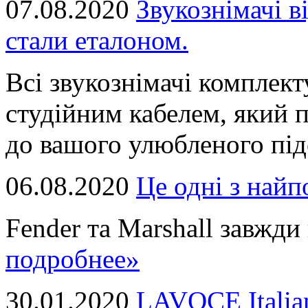
07.08.2020
Звукознімачі в
стали еталоном.
Всі звукознімачі комплек
студійним кабелем, який 
до вашого улюбленого підс
06.08.2020
Це однi з най
Fender та Marshall завжди в
подробнее»
30.01.2020
LAVOCE Italia