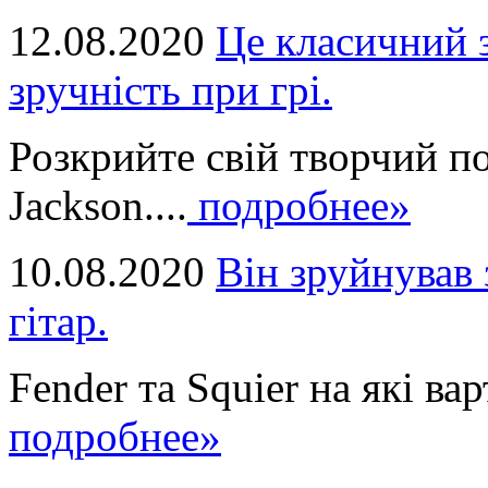
12.08.2020
Це класичний з
зручність при грі.
Розкрийте свій творчий п
Jackson....
подробнее»
10.08.2020
Він зруйнував 
гітар.
Fender та Squier на які вар
подробнее»