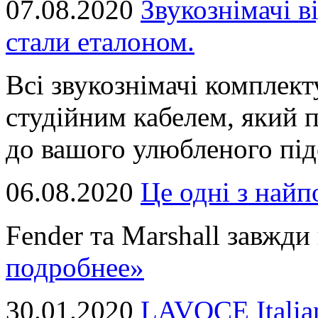
07.08.2020
Звукознімачі в
стали еталоном.
Всі звукознімачі комплек
студійним кабелем, який 
до вашого улюбленого підс
06.08.2020
Це однi з най
Fender та Marshall завжди в
подробнее»
30.01.2020
LAVOCE Italia