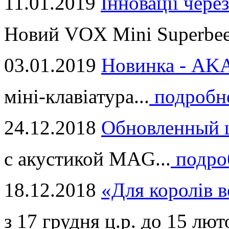
11.01.2019
Інновації через
Новий VOX Mini Superbeet
03.01.2019
Новинка - ​AKA
міні-клавіатура...
подробн
24.12.2018
Обновленный ц
с акустикой MAG...
подро
18.12.2018
«Для королів в
з 17 грудня ц.р. до 15 люто