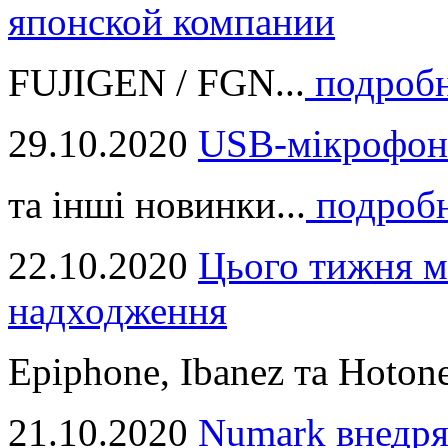
японской компании
FUJIGEN / FGN...
подроб
29.10.2020
USB-мікрофон
та інші новинки...
подроб
22.10.2020
Цього тижня м
надходження
Epiphone, Ibanez та Hotone
21.10.2020
Numark внедря