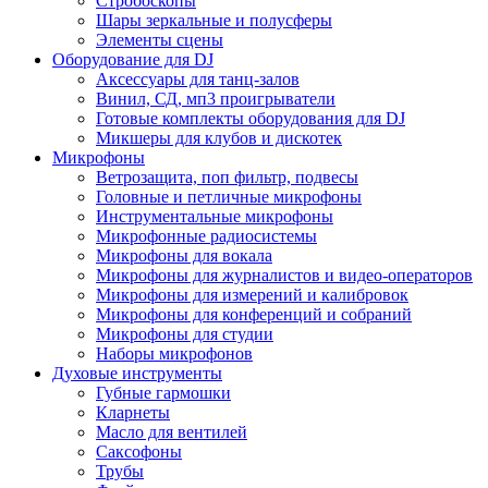
Стробоскопы
Шары зеркальные и полусферы
Элементы сцены
Оборудование для DJ
Аксессуары для танц-залов
Винил, СД, мп3 проигрыватели
Готовые комплекты оборудования для DJ
Микшеры для клубов и дискотек
Микрофоны
Ветрозащита, поп фильтр, подвесы
Головные и петличные микрофоны
Инструментальные микрофоны
Микрофонные радиосистемы
Микрофоны для вокала
Микрофоны для журналистов и видео-операторов
Микрофоны для измерений и калибровок
Микрофоны для конференций и собраний
Микрофоны для студии
Наборы микрофонов
Духовые инструменты
Губные гармошки
Кларнеты
Масло для вентилей
Саксофоны
Трубы