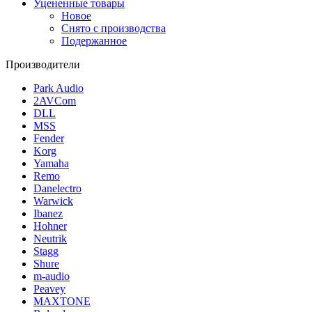
Уцененные товары
Новое
Снято с производства
Подержанное
Производители
Park Audio
2AVCom
DLL
MSS
Fender
Korg
Yamaha
Remo
Danelectro
Warwick
Ibanez
Hohner
Neutrik
Stagg
Shure
m-audio
Peavey
MAXTONE