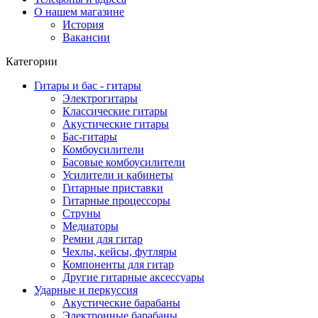
О нашем магазине
История
Вакансии
Категории
Гитары и бас - гитары
Электрогитары
Классические гитары
Акустические гитары
Бас-гитары
Комбоусилители
Басовые комбоусилители
Усилители и кабинеты
Гитарные приставки
Гитарные процессоры
Струны
Медиаторы
Ремни для гитар
Чехлы, кейсы, футляры
Компоненты для гитар
Другие гитарные аксессуары
Ударные и перкуссия
Акустические барабаны
Электронные барабаны