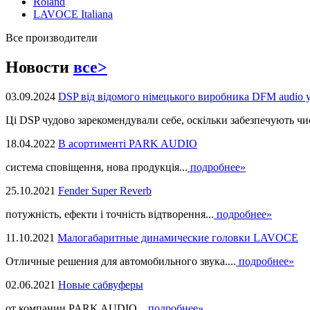
Roland
LAVOCE Italiana
Все производители
Новости
все>
03.09.2024
DSP від відомого німецького виробника DFM audio 
Ці DSP чудово зарекомендували себе, оскільки забезпечують чист
18.04.2022
В асортименті PARK AUDIO
система сповіщення, нова продукцiя...
подробнее»
25.10.2021
Fender Super Reverb
потужність, ефекти і точність відтворення...
подробнее»
11.10.2021
Малогабаритные динамические головки LAVOCE
Отличные решения для автомобильного звука....
подробнее»
02.06.2021
Новые сабвуферы
от компании PARK AUDIO...
подробнее»