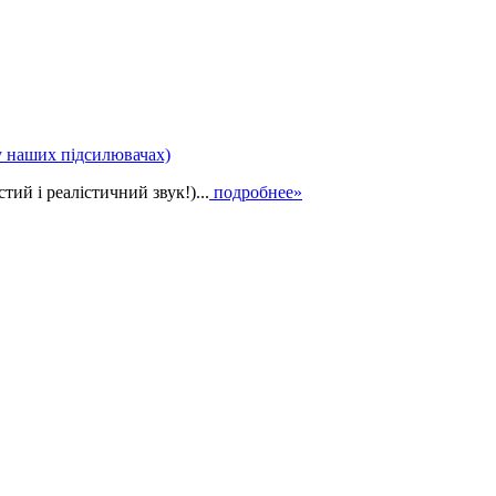
у наших підсилювачах)
ий і реалістичний звук!)...
подробнее»