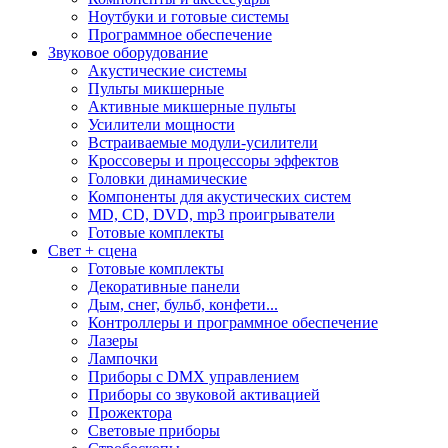
Ноутбуки и готовые системы
Программное обеспечение
Звуковое оборудование
Акустические системы
Пульты микшерные
Активные микшерные пульты
Усилители мощности
Встраиваемые модули-усилители
Кроссоверы и процессоры эффектов
Головки динамические
Компоненты для акустических систем
MD, CD, DVD, mp3 проигрыватели
Готовые комплекты
Свет + сцена
Готовые комплекты
Декоративные панели
Дым, снег, бульб, конфети...
Контроллеры и программное обеспечение
Лазеры
Лампочки
Приборы с DMX управлением
Приборы со звуковой активацией
Прожектора
Световые приборы