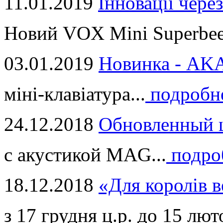
11.01.2019
Інновації через
Новий VOX Mini Superbeet
03.01.2019
Новинка - ​AKA
міні-клавіатура...
подробн
24.12.2018
Обновленный ц
с акустикой MAG...
подро
18.12.2018
«Для королів в
з 17 грудня ц.р. до 15 люто