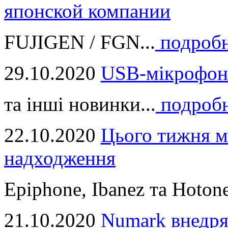
японской компании
FUJIGEN / FGN...
подроб
29.10.2020
USB-мікрофон
та інші новинки...
подроб
22.10.2020
Цього тижня м
надходження
Epiphone, Ibanez та Hotone
21.10.2020
Numark внедря