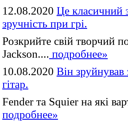
12.08.2020
Це класичний з
зручність при грі.
Розкрийте свій творчий п
Jackson....
подробнее»
10.08.2020
Він зруйнував 
гітар.
Fender та Squier на які вар
подробнее»