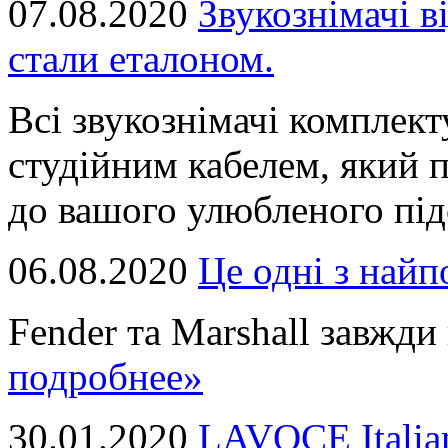
07.08.2020
Звукознімачі в
стали еталоном.
Всі звукознімачі комплек
студійним кабелем, який 
до вашого улюбленого підс
06.08.2020
Це однi з най
Fender та Marshall завжди в
подробнее»
30.01.2020
LAVOCE Italia