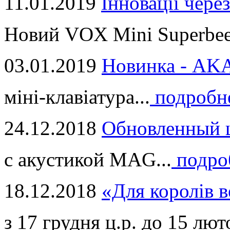
11.01.2019
Інновації через
Новий VOX Mini Superbeet
03.01.2019
Новинка - ​AKA
міні-клавіатура...
подробн
24.12.2018
Обновленный ц
с акустикой MAG...
подро
18.12.2018
«Для королів в
з 17 грудня ц.р. до 15 люто