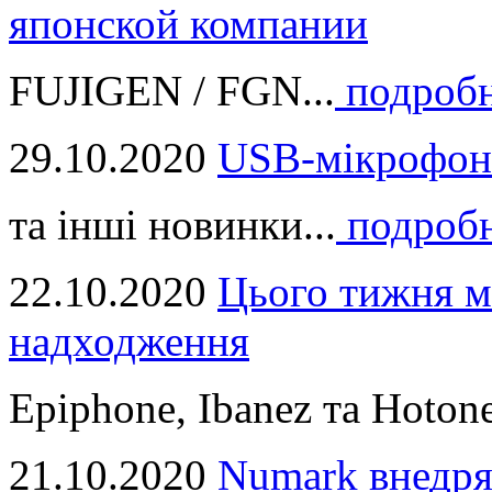
японской компании
FUJIGEN / FGN...
подроб
29.10.2020
USB-мікрофон
та інші новинки...
подроб
22.10.2020
Цього тижня м
надходження
Epiphone, Ibanez та Hotone
21.10.2020
Numark внедря