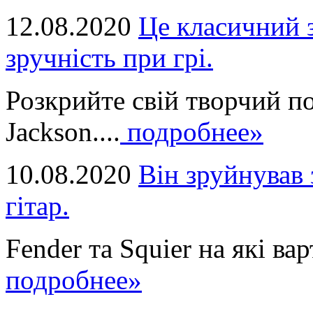
12.08.2020
Це класичний з
зручність при грі.
Розкрийте свій творчий п
Jackson....
подробнее»
10.08.2020
Він зруйнував 
гітар.
Fender та Squier на які вар
подробнее»