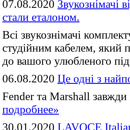
07.08.2020
Звукознімачі в
стали еталоном.
Всі звукознімачі комплек
студійним кабелем, який 
до вашого улюбленого підс
06.08.2020
Це однi з най
Fender та Marshall завжди в
подробнее»
30.01.2020
LAVOCE Italia