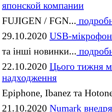
японской компании
FUJIGEN / FGN...
подроб
29.10.2020
USB-мікрофон
та інші новинки...
подроб
22.10.2020
Цього тижня м
надходження
Epiphone, Ibanez та Hotone
21.10.2020
Numark внедря