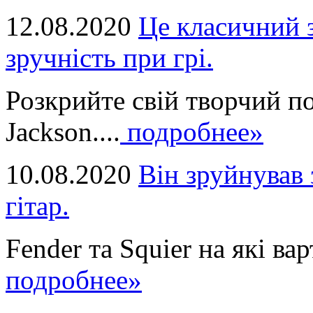
12.08.2020
Це класичний з
зручність при грі.
Розкрийте свій творчий п
Jackson....
подробнее»
10.08.2020
Він зруйнував 
гітар.
Fender та Squier на які вар
подробнее»