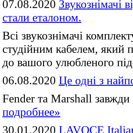
07.08.2020
Звукознімачі в
стали еталоном.
Всі звукознімачі комплек
студійним кабелем, який 
до вашого улюбленого підс
06.08.2020
Це однi з най
Fender та Marshall завжди в
подробнее»
30.01.2020
LAVOCE Italia