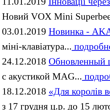
11.01.2019
Інновації через
Новий VOX Mini Superbeet
03.01.2019
Новинка - ​AKA
міні-клавіатура...
подробн
24.12.2018
Обновленный ц
с акустикой MAG...
подро
18.12.2018
«Для королів в
з 17 грудня ц.р. до 15 люто