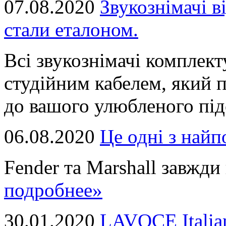
07.08.2020
Звукознімачі в
стали еталоном.
Всі звукознімачі комплек
студійним кабелем, який 
до вашого улюбленого підс
06.08.2020
Це однi з най
Fender та Marshall завжди в
подробнее»
30.01.2020
LAVOCE Italia