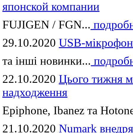
японской компании
FUJIGEN / FGN...
подроб
29.10.2020
USB-мікрофон
та інші новинки...
подроб
22.10.2020
Цього тижня м
надходження
Epiphone, Ibanez та Hotone
21.10.2020
Numark внедря