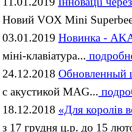
11.01.2019
Інновації через
Новий VOX Mini Superbeet
03.01.2019
Новинка - ​AKA
міні-клавіатура...
подробн
24.12.2018
Обновленный ц
с акустикой MAG...
подро
18.12.2018
«Для королів в
з 17 грудня ц.р. до 15 люто