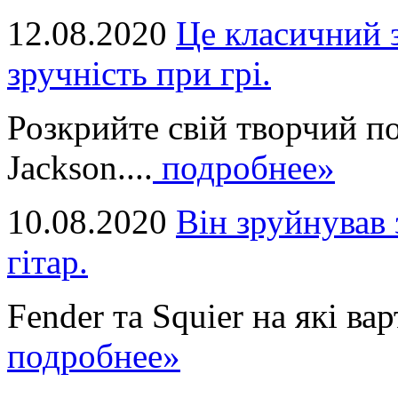
12.08.2020
Це класичний з
зручність при грі.
Розкрийте свій творчий п
Jackson....
подробнее»
10.08.2020
Він зруйнував 
гітар.
Fender та Squier на які вар
подробнее»