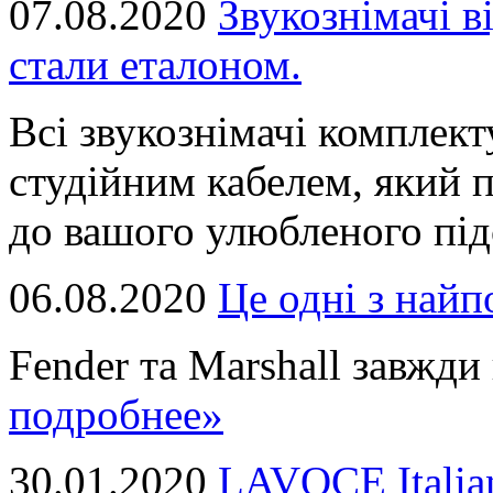
07.08.2020
Звукознімачі в
стали еталоном.
Всі звукознімачі комплек
студійним кабелем, який 
до вашого улюбленого підс
06.08.2020
Це однi з най
Fender та Marshall завжди в
подробнее»
30.01.2020
LAVOCE Italia