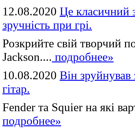
12.08.2020
Це класичний з
зручність при грі.
Розкрийте свій творчий п
Jackson....
подробнее»
10.08.2020
Він зруйнував 
гітар.
Fender та Squier на які вар
подробнее»