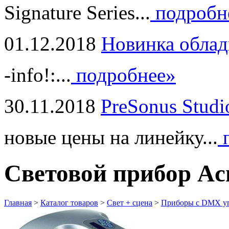
Signature Series...
подробн
01.12.2018
Новинка облад
-info!:...
подробнее»
30.11.2018
PreSonus Studi
новые цены на линейку...
п
Световой прибор A
Главная
>
Каталог товаров
>
Свет + сцена
>
Приборы с DMX у