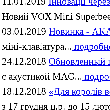
11.01.2019
Інновації через
Новий VOX Mini Superbeet
03.01.2019
Новинка - ​AKA
міні-клавіатура...
подробн
24.12.2018
Обновленный ц
с акустикой MAG...
подро
18.12.2018
«Для королів в
з 17 грудня ц.р. до 15 люто