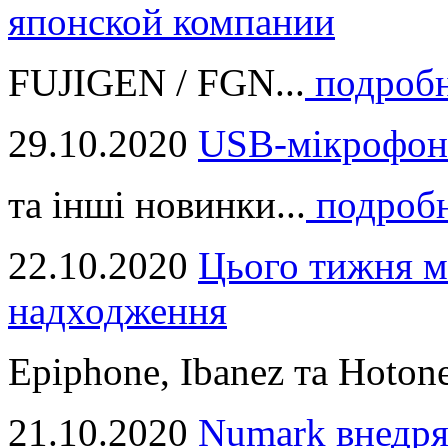
японской компании
FUJIGEN / FGN...
подроб
29.10.2020
USB-мікрофон
та інші новинки...
подроб
22.10.2020
Цього тижня м
надходження
Epiphone, Ibanez та Hotone
21.10.2020
Numark внедря