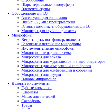
Стробоскопы
Шары зеркальные и полусферы
Элементы сцены
Оборудование для DJ
Аксессуары для танц-залов
Винил, СД, мп3 проигрыватели
Готовые комплекты оборудования для DJ
Микшеры для клубов и дискотек
Микрофоны
Ветрозащита, поп фильтр, подвесы
Головные и петличные микрофоны
Инструментальные микрофоны
Микрофонные радиосистемы
Микрофоны для вокала
Микрофоны для журналистов и видео-операторов
Микрофоны для измерений и калибровок
Микрофоны для конференций и собраний
Микрофоны для студии
Наборы микрофонов
Духовые инструменты
Губные гармошки
Кларнеты
Масло для вентилей
Саксофоны
Трубы