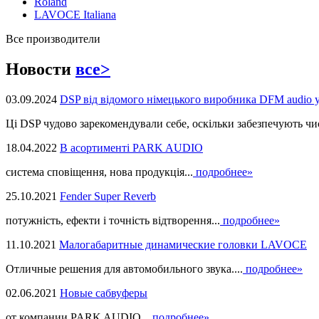
Roland
LAVOCE Italiana
Все производители
Новости
все>
03.09.2024
DSP від відомого німецького виробника DFM audio 
Ці DSP чудово зарекомендували себе, оскільки забезпечують чист
18.04.2022
В асортименті PARK AUDIO
система сповіщення, нова продукцiя...
подробнее»
25.10.2021
Fender Super Reverb
потужність, ефекти і точність відтворення...
подробнее»
11.10.2021
Малогабаритные динамические головки LAVOCE
Отличные решения для автомобильного звука....
подробнее»
02.06.2021
Новые сабвуферы
от компании PARK AUDIO...
подробнее»