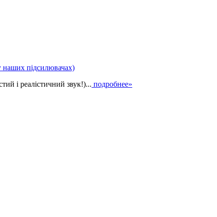
у наших підсилювачах)
ий і реалістичний звук!)...
подробнее»