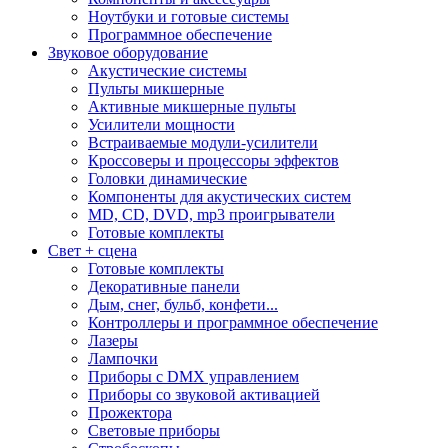
Ноутбуки и готовые системы
Программное обеспечение
Звуковое оборудование
Акустические системы
Пульты микшерные
Активные микшерные пульты
Усилители мощности
Встраиваемые модули-усилители
Кроссоверы и процессоры эффектов
Головки динамические
Компоненты для акустических систем
MD, CD, DVD, mp3 проигрыватели
Готовые комплекты
Свет + сцена
Готовые комплекты
Декоративные панели
Дым, снег, бульб, конфети...
Контроллеры и программное обеспечение
Лазеры
Лампочки
Приборы с DMX управлением
Приборы со звуковой активацией
Прожектора
Световые приборы