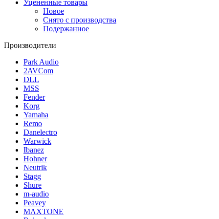
Уцененные товары
Новое
Снято с производства
Подержанное
Производители
Park Audio
2AVCom
DLL
MSS
Fender
Korg
Yamaha
Remo
Danelectro
Warwick
Ibanez
Hohner
Neutrik
Stagg
Shure
m-audio
Peavey
MAXTONE