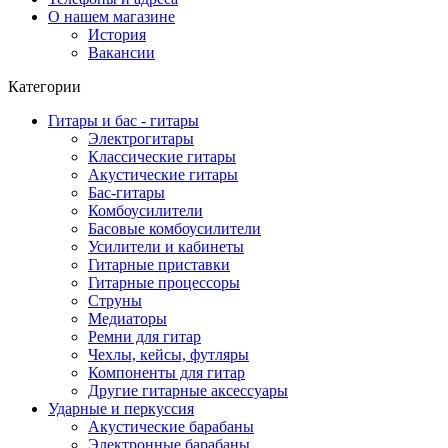
О нашем магазине
История
Вакансии
Категории
Гитары и бас - гитары
Электрогитары
Классические гитары
Акустические гитары
Бас-гитары
Комбоусилители
Басовые комбоусилители
Усилители и кабинеты
Гитарные приставки
Гитарные процессоры
Струны
Медиаторы
Ремни для гитар
Чехлы, кейсы, футляры
Компоненты для гитар
Другие гитарные аксессуары
Ударные и перкуссия
Акустические барабаны
Электронные барабаны