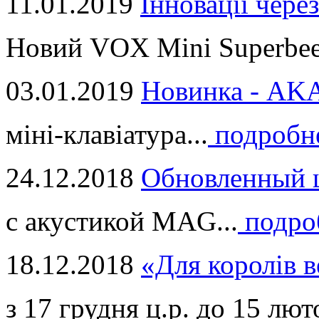
11.01.2019
Інновації через
Новий VOX Mini Superbeet
03.01.2019
Новинка - ​AKA
міні-клавіатура...
подробн
24.12.2018
Обновленный ц
с акустикой MAG...
подро
18.12.2018
«Для королів в
з 17 грудня ц.р. до 15 люто