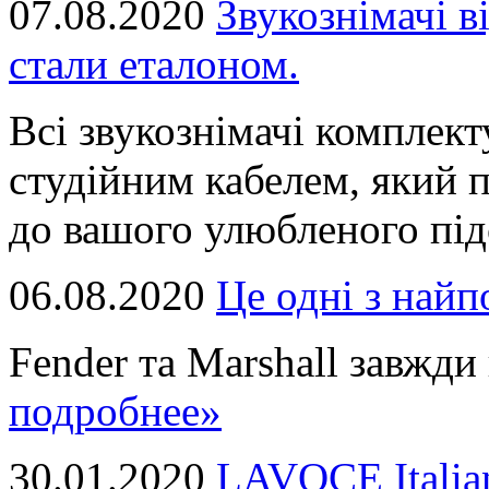
07.08.2020
Звукознімачі в
стали еталоном.
Всі звукознімачі комплек
студійним кабелем, який 
до вашого улюбленого підс
06.08.2020
Це однi з най
Fender та Marshall завжди в
подробнее»
30.01.2020
LAVOCE Italia