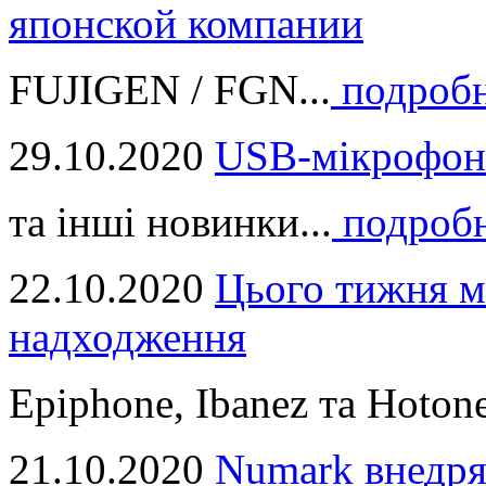
японской компании
FUJIGEN / FGN...
подроб
29.10.2020
USB-мікрофон
та інші новинки...
подроб
22.10.2020
Цього тижня м
надходження
Epiphone, Ibanez та Hotone
21.10.2020
Numark внедря