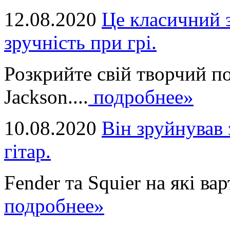
12.08.2020
Це класичний з
зручність при грі.
Розкрийте свій творчий п
Jackson....
подробнее»
10.08.2020
Він зруйнував 
гітар.
Fender та Squier на які вар
подробнее»