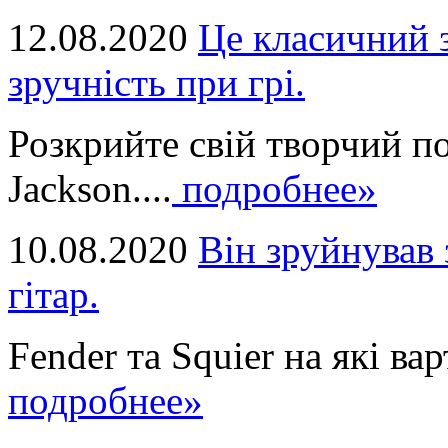
12.08.2020
Це класичний з
зручність при грі.
Розкрийте свій творчий п
Jackson....
подробнее»
10.08.2020
Він зруйнував 
гітар.
Fender та Squier на які вар
подробнее»