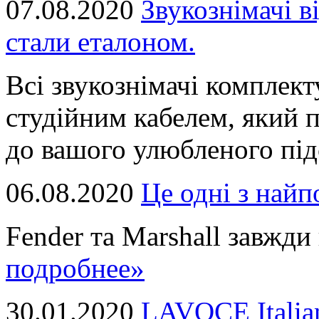
07.08.2020
Звукознімачі в
стали еталоном.
Всі звукознімачі комплек
студійним кабелем, який 
до вашого улюбленого підс
06.08.2020
Це однi з най
Fender та Marshall завжди в
подробнее»
30.01.2020
LAVOCE Italia