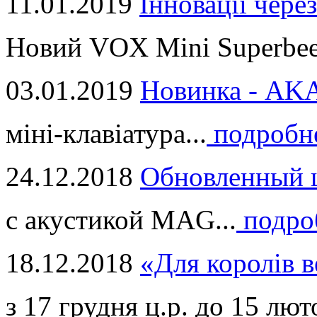
11.01.2019
Інновації через
Новий VOX Mini Superbeet
03.01.2019
Новинка - ​AKA
міні-клавіатура...
подробн
24.12.2018
Обновленный ц
с акустикой MAG...
подро
18.12.2018
«Для королів в
з 17 грудня ц.р. до 15 люто