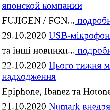
японской компании
FUJIGEN / FGN...
подроб
29.10.2020
USB-мікрофон
та інші новинки...
подроб
22.10.2020
Цього тижня м
надходження
Epiphone, Ibanez та Hotone
21.10.2020
Numark внедря