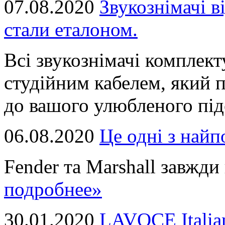
07.08.2020
Звукознімачі в
стали еталоном.
Всі звукознімачі комплек
студійним кабелем, який 
до вашого улюбленого підс
06.08.2020
Це однi з най
Fender та Marshall завжди в
подробнее»
30.01.2020
LAVOCE Italia