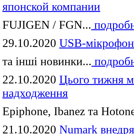
японской компании
FUJIGEN / FGN...
подроб
29.10.2020
USB-мікрофон
та інші новинки...
подроб
22.10.2020
Цього тижня м
надходження
Epiphone, Ibanez та Hotone
21.10.2020
Numark внедря