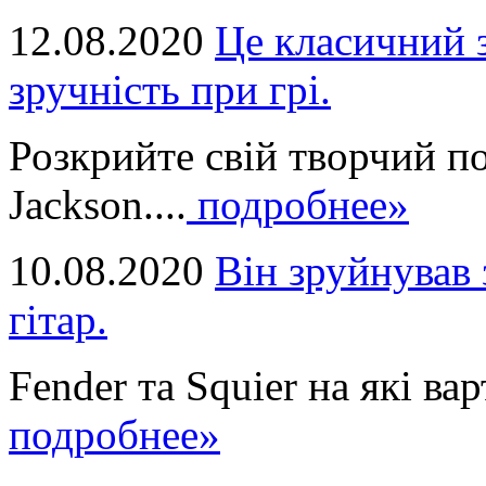
12.08.2020
Це класичний з
зручність при грі.
Розкрийте свій творчий п
Jackson....
подробнее»
10.08.2020
Він зруйнував 
гітар.
Fender та Squier на які вар
подробнее»