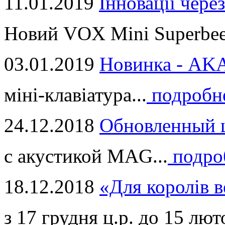
11.01.2019
Інновації через
Новий VOX Mini Superbeet
03.01.2019
Новинка - ​AKA
міні-клавіатура...
подробн
24.12.2018
Обновленный ц
с акустикой MAG...
подро
18.12.2018
«Для королів в
з 17 грудня ц.р. до 15 люто