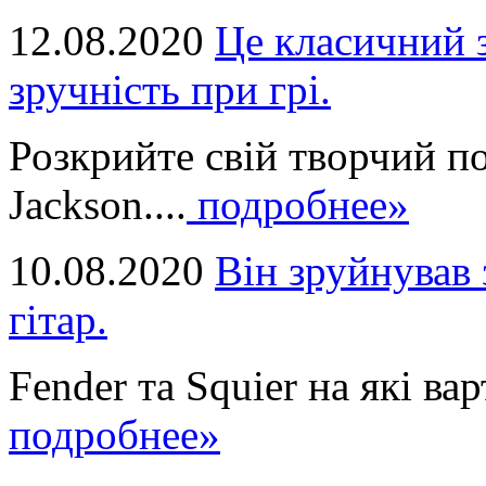
12.08.2020
Це класичний з
зручність при грі.
Розкрийте свій творчий п
Jackson....
подробнее»
10.08.2020
Він зруйнував 
гітар.
Fender та Squier на які вар
подробнее»