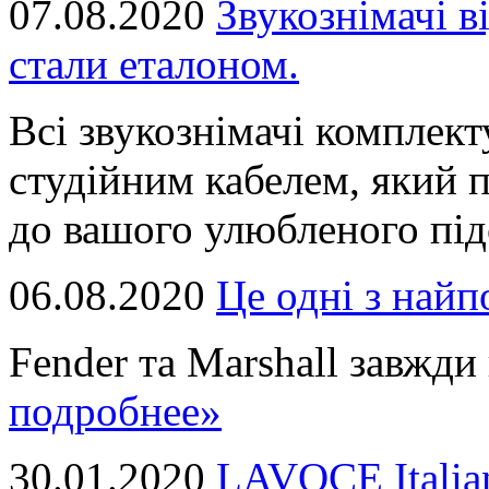
07.08.2020
Звукознімачі в
стали еталоном.
Всі звукознімачі комплек
студійним кабелем, який 
до вашого улюбленого підс
06.08.2020
Це однi з най
Fender та Marshall завжди в
подробнее»
30.01.2020
LAVOCE Italia