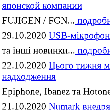
японской компании
FUJIGEN / FGN...
подроб
29.10.2020
USB-мікрофон
та інші новинки...
подроб
22.10.2020
Цього тижня м
надходження
Epiphone, Ibanez та Hotone
21.10.2020
Numark внедря