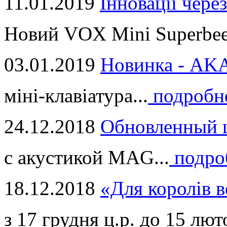
11.01.2019
Інновації через
Новий VOX Mini Superbeet
03.01.2019
Новинка - ​AKA
міні-клавіатура...
подробн
24.12.2018
Обновленный ц
с акустикой MAG...
подро
18.12.2018
«Для королів в
з 17 грудня ц.р. до 15 люто