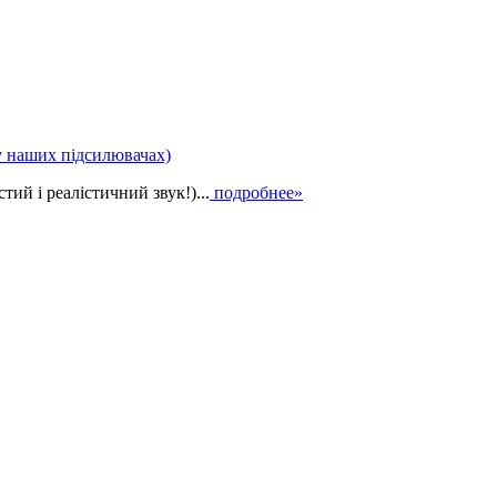
у наших підсилювачах)
ий і реалістичний звук!)...
подробнее»