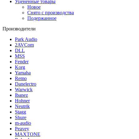
Уцененные товары
Новое
Снято с производства
Подержанное
Производители
Park Audio
2AVCom
DLL
MSS
Fender
Korg
Yamaha
Remo
Danelectro
Warwick
Ibanez
Hohner
Neutrik
Stagg
Shure
m-audio
Peavey
MAXTONE