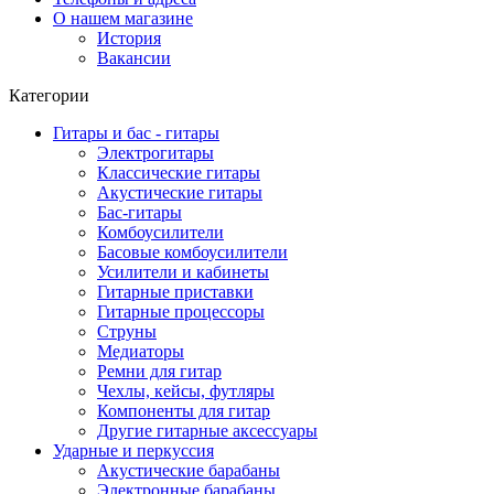
О нашем магазине
История
Вакансии
Категории
Гитары и бас - гитары
Электрогитары
Классические гитары
Акустические гитары
Бас-гитары
Комбоусилители
Басовые комбоусилители
Усилители и кабинеты
Гитарные приставки
Гитарные процессоры
Струны
Медиаторы
Ремни для гитар
Чехлы, кейсы, футляры
Компоненты для гитар
Другие гитарные аксессуары
Ударные и перкуссия
Акустические барабаны
Электронные барабаны