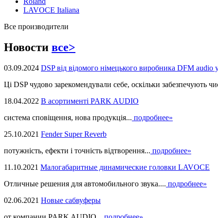
Roland
LAVOCE Italiana
Все производители
Новости
все>
03.09.2024
DSP від відомого німецького виробника DFM audio 
Ці DSP чудово зарекомендували себе, оскільки забезпечують чист
18.04.2022
В асортименті PARK AUDIO
система сповіщення, нова продукцiя...
подробнее»
25.10.2021
Fender Super Reverb
потужність, ефекти і точність відтворення...
подробнее»
11.10.2021
Малогабаритные динамические головки LAVOCE
Отличные решения для автомобильного звука....
подробнее»
02.06.2021
Новые сабвуферы
от компании PARK AUDIO...
подробнее»