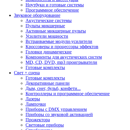
Ноутбуки и готовые системы
Программное обеспечение
Звуковое оборудование
Акустические системы
Пульты микшерные
Активные микшерные пульты
Усилители мощности
Встраиваемые модули-усилители
Кроссоверы и процессоры эффектов
Головки динамические
Компоненты для акустических систем
MD, CD, DVD, mp3 проигрыватели
Готовые комплекты
Свет + сцена
Готовые комплекты
Декоративные панели
Дым, снег, бульб, конфети...
Контроллеры и программное обеспечение
Лазеры
Лампочки
Приборы с DMX управлением
Приборы со звуковой активацией
Прожектора
Световые приборы