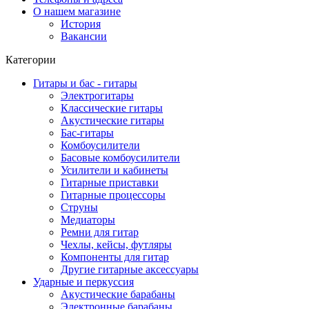
О нашем магазине
История
Вакансии
Категории
Гитары и бас - гитары
Электрогитары
Классические гитары
Акустические гитары
Бас-гитары
Комбоусилители
Басовые комбоусилители
Усилители и кабинеты
Гитарные приставки
Гитарные процессоры
Струны
Медиаторы
Ремни для гитар
Чехлы, кейсы, футляры
Компоненты для гитар
Другие гитарные аксессуары
Ударные и перкуссия
Акустические барабаны
Электронные барабаны