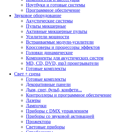
Ноутбуки и готовые системы
Программное обеспечение
Звуковое оборудование
Акустические системы
Пульты микшерные
Активные микшерные пульты
Усилители мощности
Встраиваемые модули-усилители
Кроссоверы и процессоры эффектов
Головки динамические
Компоненты для акустических систем
MD, CD, DVD, mp3 проигрыватели
Готовые комплекты
Свет + сцена
Готовые комплекты
Декоративные панели
Дым, снег, бульб, конфети...
Контроллеры и программное обеспечение
Лазеры
Лампочки
Приборы с DMX управлением
Приборы со звуковой активацией
Прожектора
Световые приборы