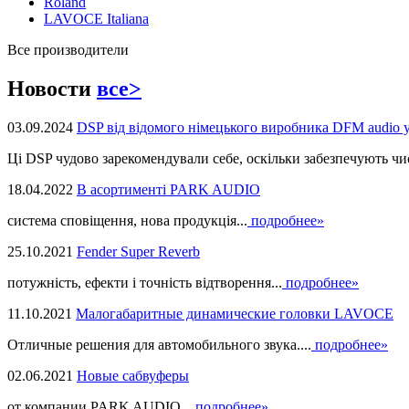
Roland
LAVOCE Italiana
Все производители
Новости
все>
03.09.2024
DSP від відомого німецького виробника DFM audio 
Ці DSP чудово зарекомендували себе, оскільки забезпечують чист
18.04.2022
В асортименті PARK AUDIO
система сповіщення, нова продукцiя...
подробнее»
25.10.2021
Fender Super Reverb
потужність, ефекти і точність відтворення...
подробнее»
11.10.2021
Малогабаритные динамические головки LAVOCE
Отличные решения для автомобильного звука....
подробнее»
02.06.2021
Новые сабвуферы
от компании PARK AUDIO...
подробнее»