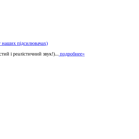
у наших підсилювачах)
ий і реалістичний звук!)...
подробнее»