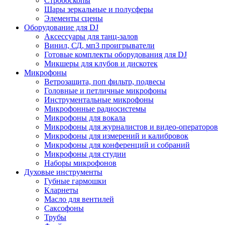
Стробоскопы
Шары зеркальные и полусферы
Элементы сцены
Оборудование для DJ
Аксессуары для танц-залов
Винил, СД, мп3 проигрыватели
Готовые комплекты оборудования для DJ
Микшеры для клубов и дискотек
Микрофоны
Ветрозащита, поп фильтр, подвесы
Головные и петличные микрофоны
Инструментальные микрофоны
Микрофонные радиосистемы
Микрофоны для вокала
Микрофоны для журналистов и видео-операторов
Микрофоны для измерений и калибровок
Микрофоны для конференций и собраний
Микрофоны для студии
Наборы микрофонов
Духовые инструменты
Губные гармошки
Кларнеты
Масло для вентилей
Саксофоны
Трубы