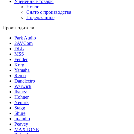
Уцененные товары
Новое
Снято с производства
Подержанное
Производители
Park Audio
2AVCom
DLL
MSS
Fender
Korg
Yamaha
Remo
Danelectro
Warwick
Ibanez
Hohner
Neutrik
Stagg
Shure
m-audio
Peavey
MAXTONE