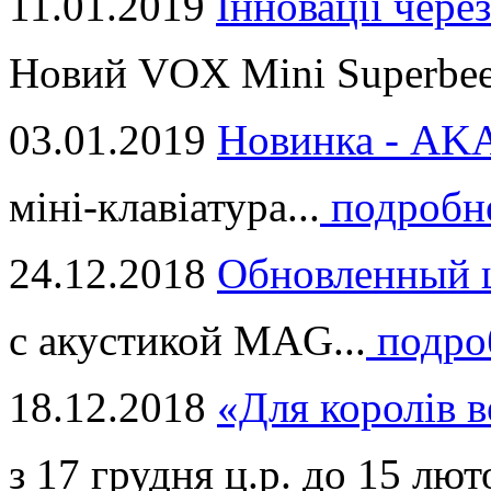
11.01.2019
Інновації через
Новий VOX Mini Superbeet
03.01.2019
Новинка - ​AKA
міні-клавіатура...
подробн
24.12.2018
Обновленный ц
с акустикой MAG...
подро
18.12.2018
«Для королів в
з 17 грудня ц.р. до 15 люто