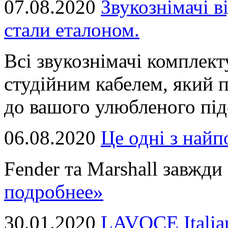
07.08.2020
Звукознімачі в
стали еталоном.
Всі звукознімачі комплек
студійним кабелем, який 
до вашого улюбленого підс
06.08.2020
Це однi з най
Fender та Marshall завжди в
подробнее»
30.01.2020
LAVOCE Italia