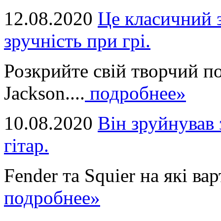
12.08.2020
Це класичний з
зручність при грі.
Розкрийте свій творчий п
Jackson....
подробнее»
10.08.2020
Він зруйнував 
гітар.
Fender та Squier на які вар
подробнее»