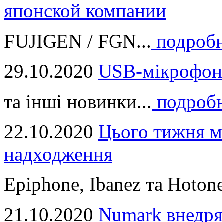
японской компании
FUJIGEN / FGN...
подроб
29.10.2020
USB-мікрофон
та інші новинки...
подроб
22.10.2020
Цього тижня м
надходження
Epiphone, Ibanez та Hotone
21.10.2020
Numark внедря