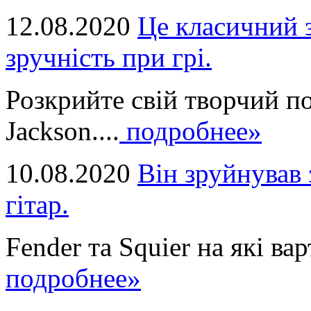
12.08.2020
Це класичний з
зручність при грі.
Розкрийте свій творчий п
Jackson....
подробнее»
10.08.2020
Він зруйнував 
гітар.
Fender та Squier на які вар
подробнее»