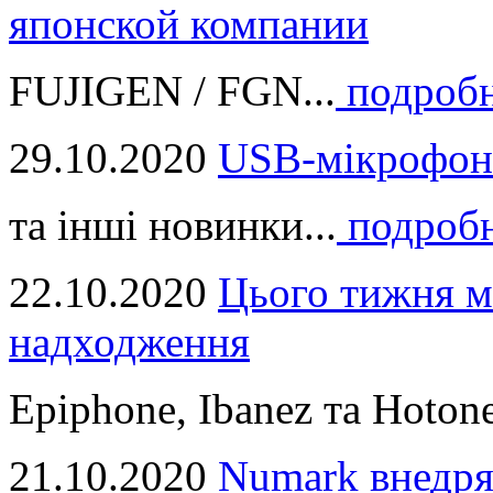
японской компании
FUJIGEN / FGN...
подроб
29.10.2020
USB-мікрофон
та інші новинки...
подроб
22.10.2020
Цього тижня м
надходження
Epiphone, Ibanez та Hotone
21.10.2020
Numark внедря