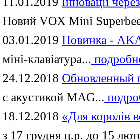
11.01.2019
Інновації через
Новий VOX Mini Superbeet
03.01.2019
Новинка - ​AKA
міні-клавіатура...
подробн
24.12.2018
Обновленный ц
с акустикой MAG...
подро
18.12.2018
«Для королів в
з 17 грудня ц.р. до 15 люто