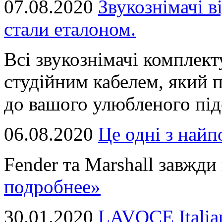
07.08.2020
Звукознімачі в
стали еталоном.
Всі звукознімачі комплек
студійним кабелем, який 
до вашого улюбленого підс
06.08.2020
Це однi з най
Fender та Marshall завжди в
подробнее»
30.01.2020
LAVOCE Italia